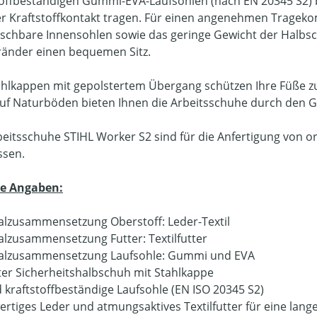
toffbeständigen Gummi-EVA-Laufsohlen (nach EN 20345 S2) 
er Kraftstoffkontakt tragen. Für einen angenehmen Tragek
schbare Innensohlen sowie das geringe Gewicht der Halbsch
ränder einen bequemen Sitz.
ahlkappen mit gepolstertem Übergang schützen Ihre Füße z
uf Naturböden bieten Ihnen die Arbeitsschuhe durch den Gri
beitsschuhe STIHL Worker S2 sind für die Anfertigung von
ssen.
re Angaben:
alzusammensetzung Oberstoff: Leder-Textil
alzusammensetzung Futter: Textilfutter
alzusammensetzung Laufsohle: Gummi und EVA
er Sicherheitshalbschuh mit Stahlkappe
d kraftstoffbeständige Laufsohle (EN ISO 20345 S2)
rtiges Leder und atmungsaktives Textilfutter für eine lan