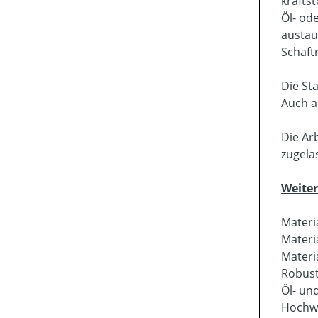
krafts
Öl- od
austau
Schaft
Die St
Auch a
Die Ar
zugela
Weite
Materi
Materi
Materi
Robust
Öl- un
Hochwe