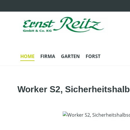
m Hauptinhalt springen
Zur Suche springen
Zur Hauptnavigation springen
HOME
FIRMA
GARTEN
FORST
Worker S2, Sicherheitshal
Bildergalerie überspringen