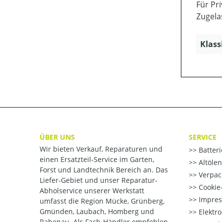
Für Pr
Zugela
Klass
ÜBER UNS
SERVICE
Wir bieten Verkauf, Reparaturen und
Batter
einen Ersatzteil-Service im Garten,
Altöle
Forst und Landtechnik Bereich an. Das
Verpac
Liefer-Gebiet und unser Reparatur-
Cookie-
Abholservice unserer Werkstatt
Impre
umfasst die Region Mücke, Grünberg,
Gmünden, Laubach, Homberg und
Elektr
Rabenau. Als Fach-Händler empfehlen