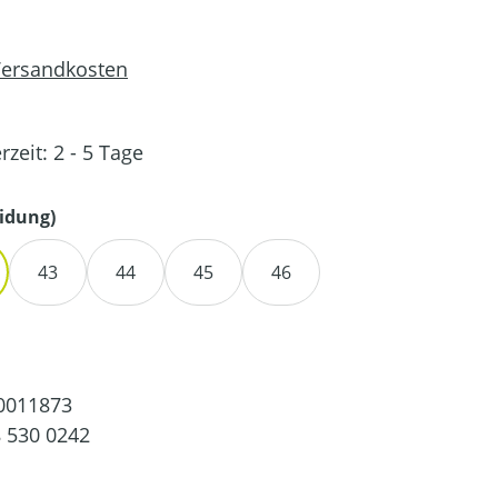
 Versandkosten
rzeit: 2 - 5 Tage
auswählen
idung)
43
44
45
46
0011873
 530 0242