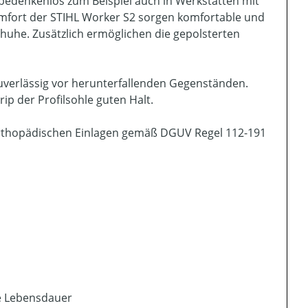
bedenkenlos zum Beispiel auch in Werkstätten mit
omfort der STIHL Worker S2 sorgen komfortable und
uhe. Zusätzlich ermöglichen die gepolsterten
uverlässig vor herunterfallenden Gegenständen.
p der Profilsohle guten Halt.
 orthopädischen Einlagen gemäß DGUV Regel 112-191
ge Lebensdauer