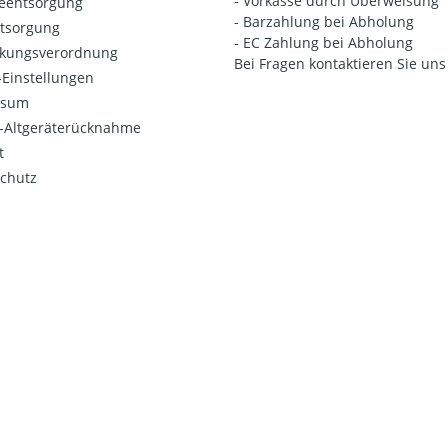
- Vorkasse durch Überweisung
ieentsorgung
- Barzahlung bei Abholung
ntsorgung
- EC Zahlung bei Abholung
kungsverordnung
Bei Fragen kontaktieren Sie uns 
Einstellungen
ssum
o-Altgeräterücknahme
t
chutz