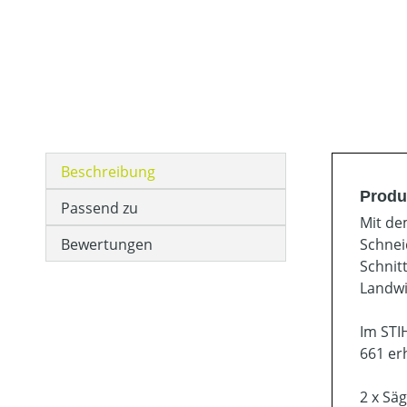
Beschreibung
Produ
Passend zu
Mit de
Bewertungen
Schnei
Schnit
Landwi
Im STI
661 er
2 x Sä