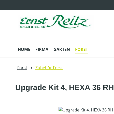
m Hauptinhalt springen
Zur Suche springen
Zur Hauptnavigation springen
HOME
FIRMA
GARTEN
FORST
Forst
Zubehör Forst
Upgrade Kit 4, HEXA 36 RH
Bildergalerie überspringen