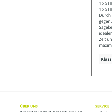
1 x STI
1 x STI
Durch 
gegenü
Sägeke
ideale
Zeit u
maxima
Klass
ÜBER UNS
SERVICE