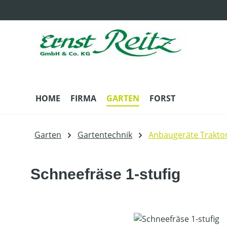
m Hauptinhalt springen
Zur Suche springen
Zur Hauptnavigation springen
HOME
FIRMA
GARTEN
FORST
Garten
Gartentechnik
Anbaugeräte Trakto
Schneefräse 1-stufig
Bildergalerie überspringen