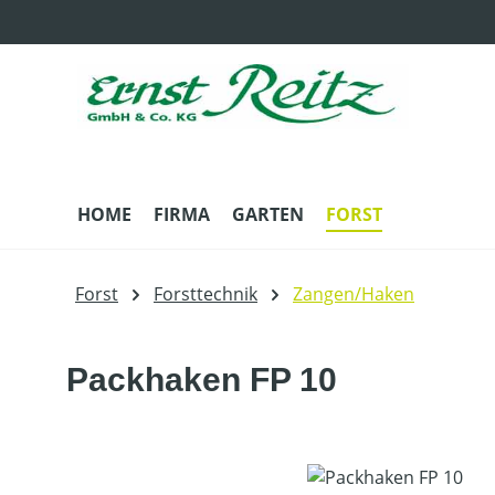
m Hauptinhalt springen
Zur Suche springen
Zur Hauptnavigation springen
HOME
FIRMA
GARTEN
FORST
Forst
Forsttechnik
Zangen/Haken
Packhaken FP 10
Bildergalerie überspringen