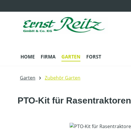
m Hauptinhalt springen
Zur Suche springen
Zur Hauptnavigation springen
HOME
FIRMA
GARTEN
FORST
Garten
Zubehör Garten
PTO-Kit für Rasentraktoren
Bildergalerie überspringen