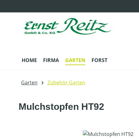
m Hauptinhalt springen
Zur Suche springen
Zur Hauptnavigation springen
HOME
FIRMA
GARTEN
FORST
Garten
Zubehör Garten
Mulchstopfen HT92
Bildergalerie überspringen