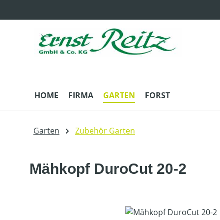
m Hauptinhalt springen
Zur Suche springen
Zur Hauptnavigation springen
HOME
FIRMA
GARTEN
FORST
Garten
Zubehör Garten
Mähkopf DuroCut 20-2
Bildergalerie überspringen