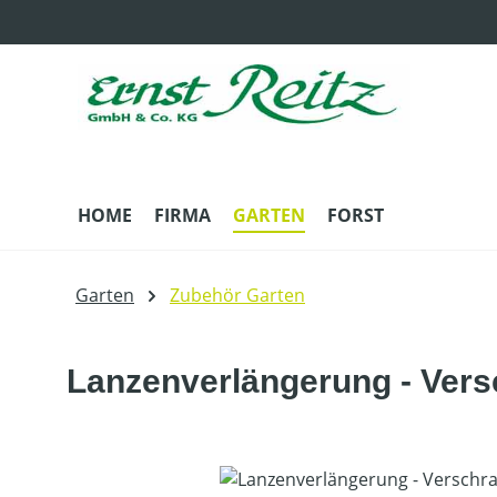
m Hauptinhalt springen
Zur Suche springen
Zur Hauptnavigation springen
HOME
FIRMA
GARTEN
FORST
Garten
Zubehör Garten
Lanzenverlängerung - Ver
Bildergalerie überspringen