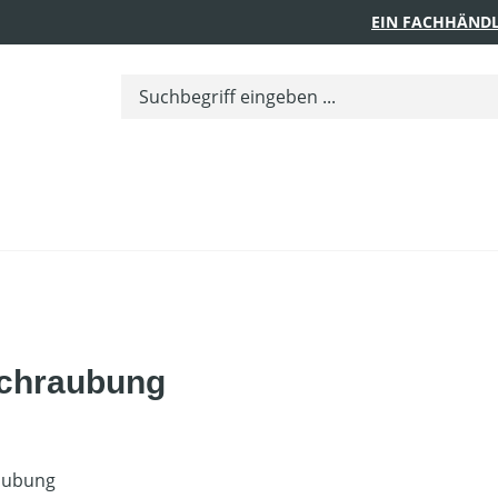
EIN FACHHÄNDL
schraubung