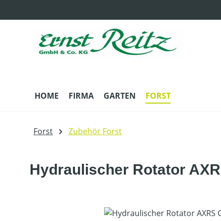
m Hauptinhalt springen
Zur Suche springen
Zur Hauptnavigation springen
HOME
FIRMA
GARTEN
FORST
Forst
Zubehör Forst
Hydraulischer Rotator AX
Bildergalerie überspringen