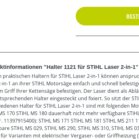
BEST
ktinformationen "Halter 1121 für STIHL Laser 2-in-1"
n praktischen Haltern für STIHL Laser 2-in-1 können anspru
2-in-1 an ihrer STIHL Motorsäge einfach und schnell befesti
m Griff Ihrer Kettensäge befestigen. Der Laser dient als Ablä
sprechenden Halter eingesteckt und fixiert. So sitzt der STI
iedenen Halter für STIHL Laser 2-in-1 sind mit folgenden Mo
MS 170 STIHL MS 180 dauerhaft nicht mehr verfügbare STIH
Nr. 11397915400): STIHL MS 171 STIHL MS 181 STIHL MS 211 1
bare STIHL MS 029, STIHL MS 290, STIHL MS 310, STIHL MS 0
 für Varianten mit elektrischer Vergaser- oder Griffheizung