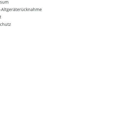
ssum
o-Altgeräterücknahme
t
chutz