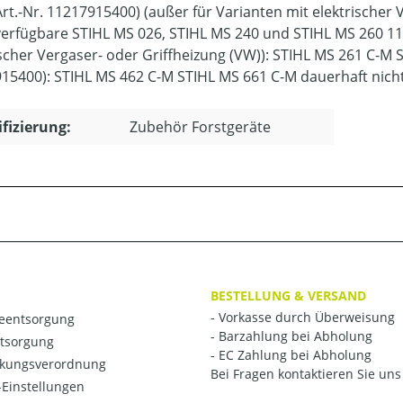
Art.-Nr. 11217915400) (außer für Varianten mit elektrischer 
erfügbare STIHL MS 026, STIHL MS 240 und STIHL MS 260 114
ischer Vergaser- oder Griffheizung (VW)): STIHL MS 261 C-M 
15400): STIHL MS 462 C-M STIHL MS 661 C-M dauerhaft nich
ifizierung:
Zubehör Forstgeräte
BESTELLUNG & VERSAND
- Vorkasse durch Überweisung
ieentsorgung
- Barzahlung bei Abholung
ntsorgung
- EC Zahlung bei Abholung
kungsverordnung
Bei Fragen kontaktieren Sie uns 
Einstellungen