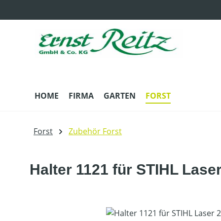
m Hauptinhalt springen
Zur Suche springen
Zur Hauptnavigation springen
HOME
FIRMA
GARTEN
FORST
Forst
Zubehör Forst
Halter 1121 für STIHL Laser
Bildergalerie überspringen