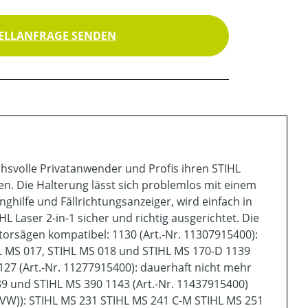
ELLANFRAGE SENDEN
chsvolle Privatanwender und Profis ihren STIHL
gen. Die Halterung lässt sich problemlos mit einem
nghilfe und Fällrichtungsanzeiger, wird einfach in
HL Laser 2-in-1 sicher und richtig ausgerichtet. Die
torsägen kompatibel: 1130 (Art.-Nr. 11307915400):
L MS 017, STIHL MS 018 und STIHL MS 170-D 1139
127 (Art.-Nr. 11277915400): dauerhaft nicht mehr
39 und STIHL MS 390 1143 (Art.-Nr. 11437915400)
 (VW)): STIHL MS 231 STIHL MS 241 C-M STIHL MS 251