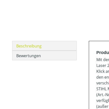
Beschreibung
Produ
Bewertungen
Mit de
Laser 
Klick a
den ent
versch
STIHL 
(Art.-
verfüg
(außer