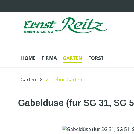
m Hauptinhalt springen
Zur Suche springen
Zur Hauptnavigation springen
HOME
FIRMA
GARTEN
FORST
Garten
Zubehör Garten
Gabeldüse (für SG 31, SG 5
Bildergalerie überspringen