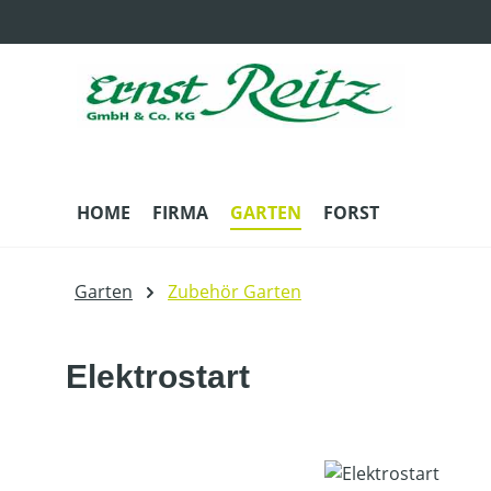
m Hauptinhalt springen
Zur Suche springen
Zur Hauptnavigation springen
HOME
FIRMA
GARTEN
FORST
Garten
Zubehör Garten
Elektrostart
Bildergalerie überspringen