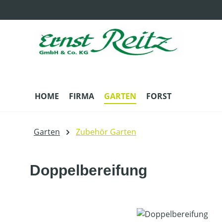
m Hauptinhalt springen
Zur Suche springen
Zur Hauptnavigation springen
HOME
FIRMA
GARTEN
FORST
Garten
Zubehör Garten
Doppelbereifung
Bildergalerie überspringen