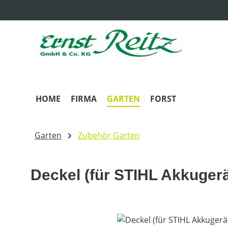
m Hauptinhalt springen
Zur Suche springen
Zur Hauptnavigation springen
HOME
FIRMA
GARTEN
FORST
Garten
Zubehör Garten
Deckel (für STIHL Akkugerä
Bildergalerie überspringen