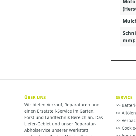
Moto
(Hers
Mulc
Schni
mm):
ÜBER UNS
SERVICE
Wir bieten Verkauf, Reparaturen und
Batter
einen Ersatzteil-Service im Garten,
Altöle
Forst und Landtechnik Bereich an. Das
Verpac
Liefer-Gebiet und unser Reparatur-
Cookie-
Abholservice unserer Werkstatt
Impre