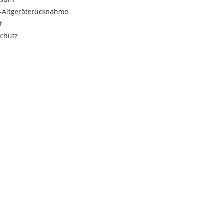
o-Altgeräterücknahme
t
chutz