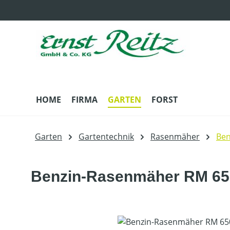
m Hauptinhalt springen
Zur Suche springen
Zur Hauptnavigation springen
HOME
FIRMA
GARTEN
FORST
Garten
Gartentechnik
Rasenmäher
Be
Benzin-Rasenmäher RM 65
Bildergalerie überspringen