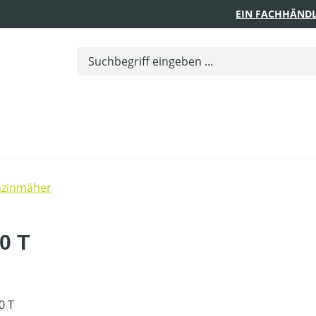
EIN FACHHÄNDL
nzinmäher
0 T