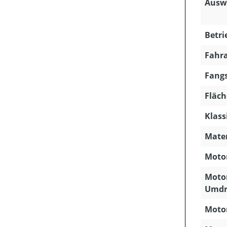
Ausw
Betri
Fahra
Fangs
Fläch
Klass
Mater
Motor
Motor
Umdr
Motor