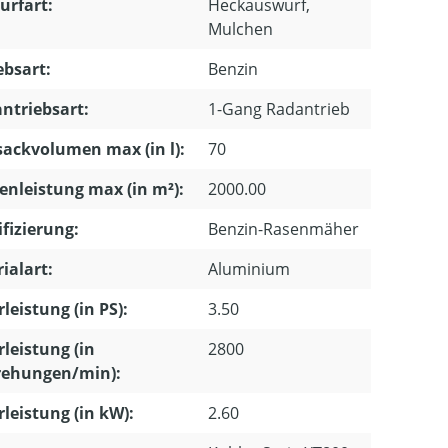
urfart:
Heckauswurf,
Mulchen
ebsart:
Benzin
ntriebsart:
1-Gang Radantrieb
ackvolumen max (in l):
70
enleistung max (in m²):
2000.00
ifizierung:
Benzin-Rasenmäher
ialart:
Aluminium
leistung (in PS):
3.50
leistung (in
2800
ehungen/min):
leistung (in kW):
2.60