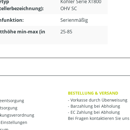
rtyp
Kohler Serie XT800
tellerbezeichnung):
OHV SC
hfunktion:
Serienmäßig
tthöhe min-max (in
25-85
BESTELLUNG & VERSAND
- Vorkasse durch Überweisung
ieentsorgung
- Barzahlung bei Abholung
ntsorgung
- EC Zahlung bei Abholung
kungsverordnung
Bei Fragen kontaktieren Sie uns 
Einstellungen
ssum