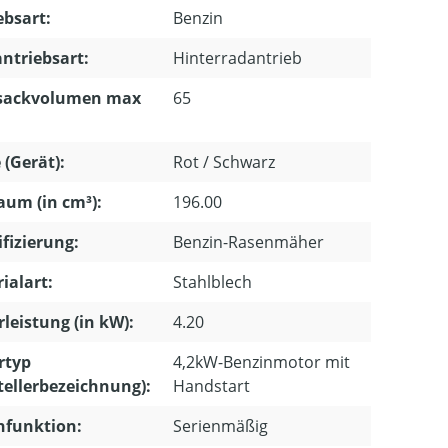
ebsart:
Benzin
ntriebsart:
Hinterradantrieb
sackvolumen max
65
 (Gerät):
Rot / Schwarz
um (in cm³):
196.00
ifizierung:
Benzin-Rasenmäher
ialart:
Stahlblech
leistung (in kW):
4.20
rtyp
4,2kW-Benzinmotor mit
tellerbezeichnung):
Handstart
hfunktion:
Serienmäßig