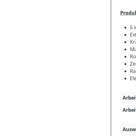
Produ
5 
Ex
Kr
Mu
Ro
Ze
Ra
El
Arbei
Arbei
Ausw