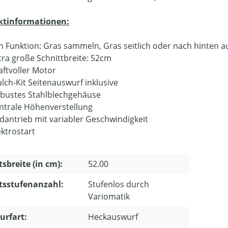
ktinformationen:
in Funktion: Gras sammeln, Gras seitlich oder nach hinte
tra große Schnittbreite: 52cm
aftvoller Motor
lch-Kit Seitenauswurf inklusive
bustes Stahlblechgehäuse
ntrale Höhenverstellung
dantrieb mit variabler Geschwindigkeit
ektrostart
tsbreite (in cm):
52.00
tsstufenanzahl:
Stufenlos durch
Variomatik
urfart:
Heckauswurf