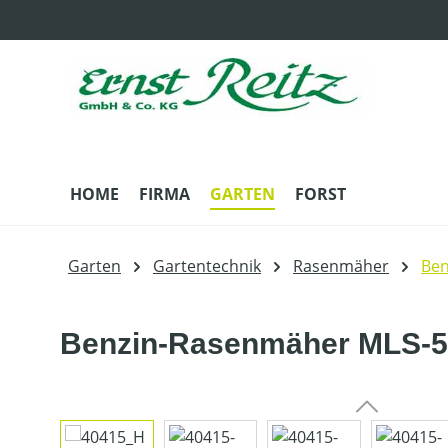
m Hauptinhalt springen
Zur Suche springen
Zur Hauptnavigation springen
HOME
FIRMA
GARTEN
FORST
Garten
Gartentechnik
Rasenmäher
Be
Benzin-Rasenmäher MLS-5
Bildergalerie überspringen