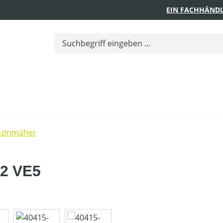
EIN FACHHÄNDL
nzinmäher
2 VE5