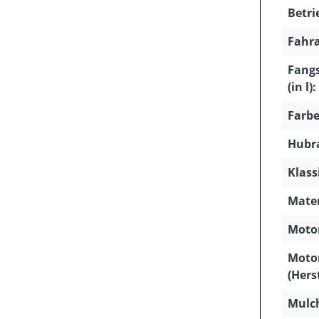
Betri
Fahra
Fang
(in l):
Farbe
Hubra
Klass
Mater
Motor
Moto
(Hers
Mulc