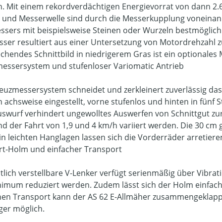
. Mit einem rekordverdächtigen Energievorrat von dann 2.
 und Messerwelle sind durch die Messerkupplung voneinande
ssers mit beispielsweise Steinen oder Wurzeln bestmöglich
ser resultiert aus einer Untersetzung von Motordrehzahl zu
chendes Schnittbild in niedrigerem Gras ist ein optionales M
essersystem und stufenloser Variomatic Antrieb
euzmessersystem schneidet und zerkleinert zuverlässig das
 achsweise eingestellt, vorne stufenlos und hinten in fün
swurf verhindert ungewolltes Auswerfen von Schnittgut zur 
d der Fahrt von 1,9 und 4 km/h variiert werden. Die 30 cm 
 in leichten Hanglagen lassen sich die Vorderräder arretiere
t-Holm und einfacher Transport
itlich verstellbare V-Lenker verfügt serienmäßig über Vib
nimum reduziert werden. Zudem lässt sich der Holm einfach 
hen Transport kann der AS 62 E-Allmäher zusammengeklapp
er möglich.