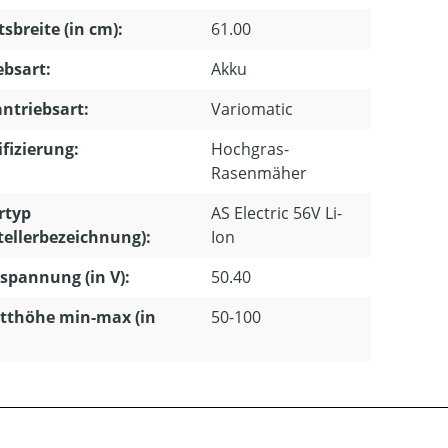
tsbreite (in cm):
61.00
ebsart:
Akku
ntriebsart:
Variomatic
ifizierung:
Hochgras-
Rasenmäher
rtyp
AS Electric 56V Li-
tellerbezeichnung):
Ion
pannung (in V):
50.40
tthöhe min-max (in
50-100