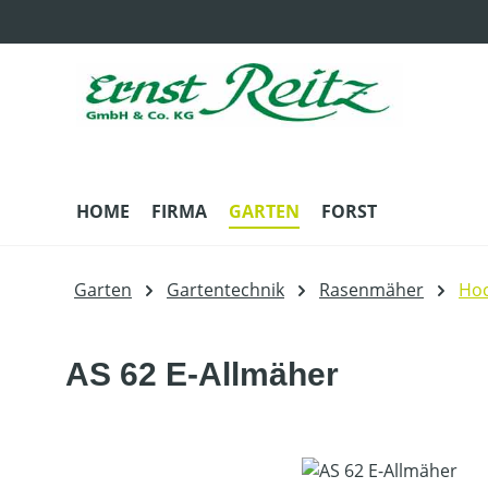
m Hauptinhalt springen
Zur Suche springen
Zur Hauptnavigation springen
HOME
FIRMA
GARTEN
FORST
Garten
Gartentechnik
Rasenmäher
Ho
AS 62 E-Allmäher
Bildergalerie überspringen