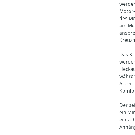
werden
Motor-
des Me
am Mes
anspre
Kreuzm
Das Kr
werden
Heckau
währen
Arbeit
Komfor
Der se
ein Mi
einfac
Anhäng