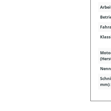
Arbei
Betri
Fahra
Klass
Moto
(Hers
Nenns
Schni
mm):