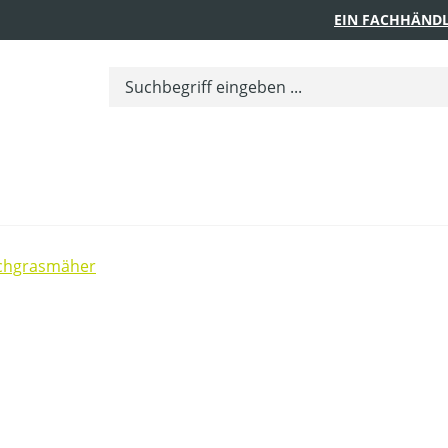
EIN FACHHÄNDL
chgrasmäher